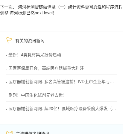
下一次： 海河标测智链破译录（一）统计资料更可靠性和程序流程
调整 海河标测已然next level！
有关的资讯新闻
最新！4类耗材集采报价启动
国家医保局开会，高端医疗器械重大利好
医疗器械创新网网: 多名高管被逮捕！IVD上市企业年亏损1576万！
刚刚！中国生化试剂元老去世！
医疗器械创新网网: 超20亿！县域医疗设备采购大爆发（附清单）
主流媒体名牌协议