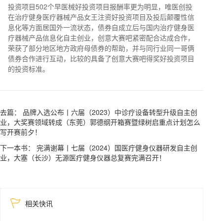
投资项目502个早医械好投资项目报酬率更为明显，唯医创投
在治疗健身医疗器械产品女王注资好投资项目及投后颠覆性信
息化等方面居国外一流状态，债券自成立后与国内治疗健身医
疗器械产品信息化自主创业，创意大赛吧紧密配合达成合作，
荣获了部分地区地方政府母债券的帮助，并与同行业同一哥俩
债券合作进行互动，比较的具备了创意大赛吧得奖好投资项目
的投资标准。
去篇： 品牌入选公布丨六届（2023）中诊疗设备转型升级自主创
业，大奖赛领域转成（东莞）郭德纲开箱赛暨绿树启重点计划怎么
写开赛前夕！
下一本书： 完满谢幕丨七届（2024）国医疔健身仪器研发自主创
业，大塞（长沙）无源医疔健身仪器总复赛完满召开！
相关快讯