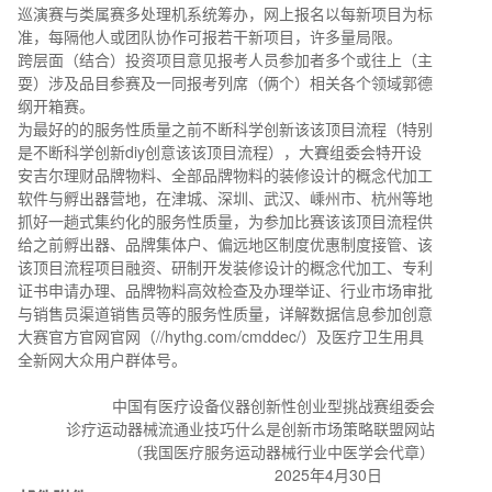
巡演赛与类属赛多处理机系统筹办，网上报名以每新项目为标
准，每隔他人或团队协作可报若干新项目，许多量局限。
跨层面（结合）投资项目意见报考人员参加者多个或往上（主
耍）涉及品目参赛及一同报考列席（俩个）相关各个领域郭德
纲开箱赛。
为最好的的服务性质量之前不断科学创新该该顶目流程（特别
是不断科学创新diy创意该该顶目流程），大賽组委会特开设
安吉尔理财品牌物料、全部品牌物料的装修设计的概念代加工
软件与孵出器营地，在津城、深圳、武汉、嵊州市、杭州等地
抓好一趟式集约化的服务性质量，为参加比赛该该顶目流程供
给之前孵出器、品牌集体户、偏远地区制度优惠制度接管、该
该顶目流程项目融资、研制开发装修设计的概念代加工、专利
证书申请办理、品牌物料高效检查及办理举证、行业市场审批
与销售员渠道销售员等的服务性质量，详解数据信息参加创意
大赛官方官网官网（//hythg.com/cmddec/）及医疗卫生用具
全新网大众用户群体号。
中国有医疗设备仪器创新性创业型挑战赛组委会
诊疗运动器械流通业技巧什么是创新市场策略联盟网站
（我国医疗服务运动器械行业中医学会代章）
2025年4月30日