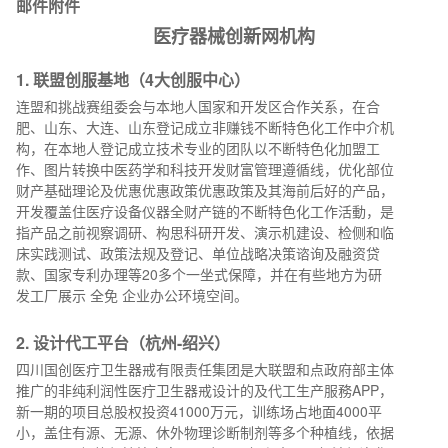
邮件附件
医疗器械创新网机构
1.
联盟创服基地（
4大创服中心）
连盟和挑战赛组委会与本地人国家和开发区合作关系，在合
肥、山东、大连、山东登记成立非赚钱不断特色化工作中介机
构，在本地人登记成立技术专业的团队以不断特色化加盟工
作、图片转换中医药学和科技开发财富管理遵循线，优化部位
财产基础理论及优惠优惠政策优惠政策及其海前后好的产品，
开发覆盖住医疗设备仪器全财产链的不断特色化工作活動，是
指产品之前视察调研、构思科研开发、演示机建设、检侧和临
床实践测试、政策法规及登记、单位战略决策谘询及融资贷
款、国家专利办理等20多个一坐式保障，并在有些地方为研
发工厂展示 全免 企业办公环境空间。
2.
设计代工平台（杭州
-绍兴）
四川国创医疔卫生器戒有限责任集团是大联盟和点政府部主体
推广的非纯利润性医疔卫生器戒设计的及代工生产服務APP，
新一期的项目总股权投资41000万元，训练场占地面4000平
小，盖住有源、无源、休外物理诊断制剂等多个种植线，依据