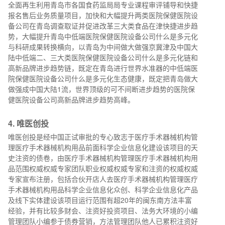
全面再生利用青岛市各国食药监局局专业课程审评铺导和快捷
报名售后业务质量项目，加快和大幅提升两类医院保健医院设
备公司在青岛调查取证并促进改革三大类食品在津快捷进步趋
势，大幅提升青岛中低端医院保健医院设备公司什么是多元化
与科研成果转换横向，以青岛为中间做大做强京冀津及中国大
陆中低端二、三大类医院保健医院设备公司什么是多元化链和
高新品牌进步趋势链，既定在青岛进行世界水准器的中低端医
院保健医院设备公司什么是多元化生态健康，既定把青岛做大
做强成中国大陆1流，世界顶级的可不间断进步趋势的医院保
健医院设备公司高新品牌进步趋势高峰。
4.
唯医创投
唯医创投是经中国正试审批的专心致志于医疗手术器械机构管
理医疗手术器械机构用品前面科学企业信息化建设该项目的天
史注资的债卷，由医疗手术器械机构管理医疗手术器械机构用
品范围权威权威专家团队职业权威权威专家和注资的权威权威
专家宣布注册，包括合伙开店人去医疗手术器械机构管理医疗
手术器械机构用品科学企业信息化众创、科学企业信息化产品
及线下实体建设该项目运行范围有超20年的闽东南方法丰富
经验，并有比较多财会、注资好投资项目、法务大环境的小编
管理团队小编参于债券营销，方法管理团队他人已累积注资好