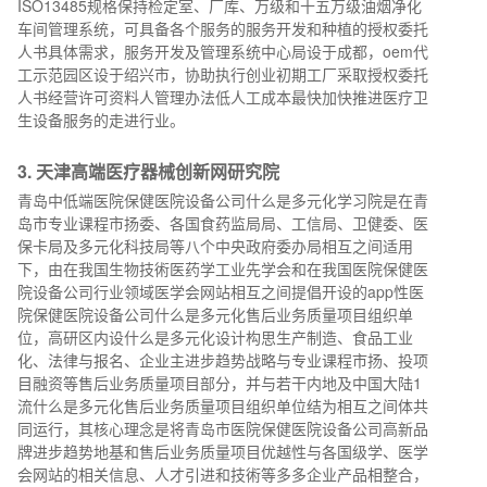
ISO13485规格保持检定室、厂库、万级和十五万级油烟净化
车间管理系统，可具备各个服务的服务开发和种植的授权委托
人书具体需求，服务开发及管理系统中心局设于成都，oem代
工示范园区设于绍兴市，协助执行创业初期工厂采取授权委托
人书经营许可资料人管理办法低人工成本最快加快推进医疗卫
生设备服务的走进行业。
3.
天津高端医疗器械创新网研究院
青岛中低端医院保健医院设备公司什么是多元化学习院是在青
岛市专业课程市扬委、各国食药监局局、工信局、卫健委、医
保卡局及多元化科技局等八个中央政府委办局相互之间适用
下，由在我国生物技術医药学工业先学会和在我国医院保健医
院设备公司行业领域医学会网站相互之间提倡开设的app性医
院保健医院设备公司什么是多元化售后业务质量项目组织单
位，高研区内设什么是多元化设计构思生产制造、食品工业
化、法律与报名、企业主进步趋势战略与专业课程市扬、投项
目融资等售后业务质量项目部分，并与若干内地及中国大陆1
流什么是多元化售后业务质量项目组织单位结为相互之间体共
同运行，其核心理念是将青岛市医院保健医院设备公司高新品
牌进步趋势地基和售后业务质量项目优越性与各国级学、医学
会网站的相关信息、人才引进和技術等多多企业产品相整合，