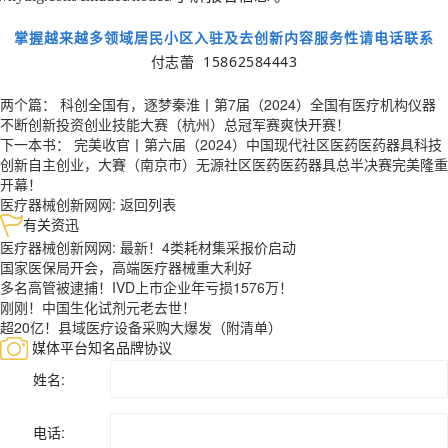
掌握越来越多领域居民小区入驻及去创新内容服务性请电话联系
付志蕾 15862584443
两个篇： 科创全国有，逐梦秦淮丨第7届（2024）全国有医疗机构仪器
不断创新投资创业技能大赛（杭州）总冠军赛爽快开赛！
下一本书： 完美收官丨第六届（2024）中国现代社区医药医药器具科技
创新自主创业，大賽（南京市）无源社区医药医药器具总半决赛完美隆重
开幕！
医疗器械创新网网:
返回列表
有关资迅
医疗器械创新网网: 最新！4类耗材集采报价启动
国家医保局开会，高端医疗器械重大利好
多名高管被逮捕！IVD上市企业年亏损1576万！
刚刚！中国生化试剂元老去世！
超20亿！县域医疗设备采购大爆发（附清单）
媒体平台知名品牌协议
姓名:
电话: