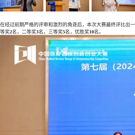
在经过前期严格的评审和激烈的角逐后，本次大赛最终评比出一
等奖
2
名，二等奖
3
名，三等奖
5
名，优胜奖
10
名。