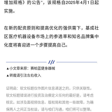
增加规格》的公告”，该规格自2025年4月1日起
实施。
在新的配资原则和提高优化的强供需下，基成社
区医疗机器设备市场上的参透率和知名品牌集中
化度将喜迎进一个步骤提高自己。
▲小文章来原：
赛柏蓝健身器械
▲转裁请引注左右收入
证明函：软文标题仅作图片信息递送之的，只供关联性。
软文标题错误进行投资及治療定义任何的最好是，请考虑
核实。如涉及面视频信息、版权局和其他一些故障，为确
保两人之间正当权益，请与咱们沟通，咱们将可以整理。