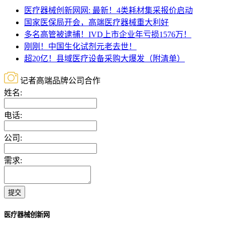
医疗器械创新网网: 最新！4类耗材集采报价启动
国家医保局开会，高端医疗器械重大利好
多名高管被逮捕！IVD上市企业年亏损1576万！
刚刚！中国生化试剂元老去世！
超20亿！县域医疗设备采购大爆发（附清单）
记者高端品牌公司合作
姓名:
电话:
公司:
需求:
提交
医疗器械创新网