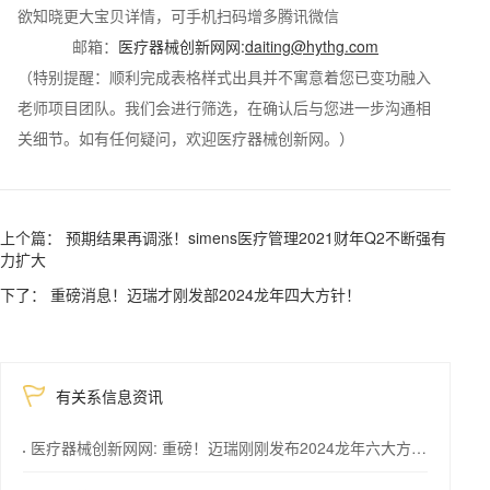
欲知晓更大宝贝详情，可手机扫码增多腾讯微信
邮箱：
医疗器械创新网网:
daiting@hythg.com
（特别提醒：顺利完成表格样式出具并不寓意着您已变功融入
老师项目团队。我们会进行筛选，在确认后与您进一步沟通相
关细节。如有任何疑问，欢迎医疗器械创新网。）
上个篇： 预期结果再调涨！simens医疗管理2021财年Q2不断强有
力扩大
下了： 重磅消息！迈瑞才刚发部2024龙年四大方针！
有关系信息资讯
医疗器械创新网网: 重磅！迈瑞刚刚发布2024龙年六大方略！