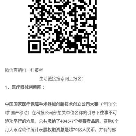
微信营销扫一扫报考
生活链接搜索网上报名：
1、医疗器械创新网 ：
中国国家医疗保障手术器械创新技术创立公司大賽
（“科创全
球”国产移动）在科技公司部想关单位名称的引导下
往事不可
追功举行的六届
，总共
吸纳了4045-7个参赛者品牌
。赛后6个
月大跟踪软件统计表
股权融资总是超70亿人民币
，并有的部