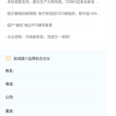
多轮政策支持，委托生产大势所趋，CDMO迎来全新发展机会
医疗器械创新网网: 医疗新锐前CEO被指控，欺诈逾 4000 万美元
国产“脑机”械企IPO辅导备案
企业收购：丹纳赫官宣，完成又一收购！
新闻媒介品牌标志合伙
姓名:
电话:
公司:
需求: