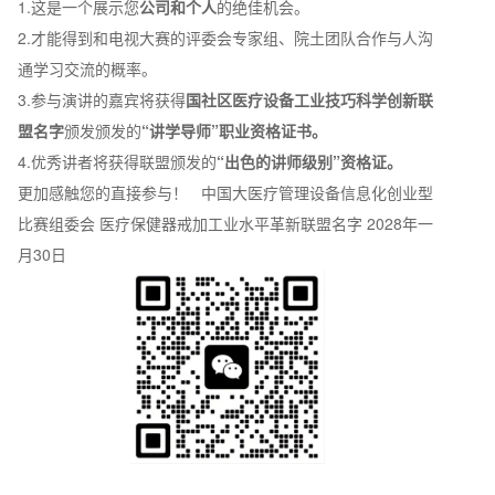
1.这是一个展示您
公司和个人
的绝佳机会。
2.才能得到和电视大赛的评委会专家组、院土团队合作与人沟
通学习交流的概率。
3.参与演讲的嘉宾将获得
国社区医疗设备工业技巧科学创新联
盟名字
颁发颁发的
“讲学导师”职业资格证书。
4.优秀讲者将获得联盟颁发的
“出色的讲师级别”资格证。
更加感触您的直接参与！ 中国大医疗管理设备信息化创业型
比赛组委会 医疗保健器戒加工业水平革新联盟名字 2028年一
月30日